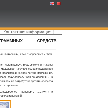
Контактная информация
ГРАММНЫХ СРЕДСТВ
я настольных, клиент-серверных и Web-
ия AutomatedQA TestComplete и Rational
 модульное, нагрузочное, распределённое
и реализации бизнес-логики приложения,
 кросс-браузерности Web-приложения и, в
том вам не потребуется тратить средства
я тестирования.
лезнодорожном транспорте (ССФЖТ) в
токола испытаний.