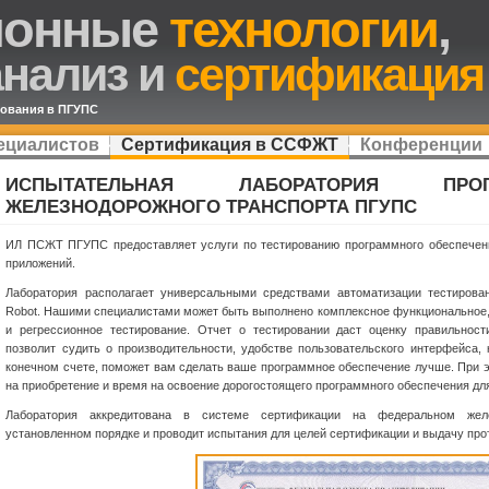
ионные
технологии
,
анализ и
сертификация
дования в ПГУПС
ециалистов
Сертификация в ССФЖТ
Конференции
ИСПЫТАТЕЛЬНАЯ ЛАБОРАТОРИЯ ПРО
ЖЕЛЕЗНОДОРОЖНОГО ТРАНСПОРТА ПГУПС
ИЛ ПСЖТ ПГУПС предоставляет услуги по тестированию программного обеспечени
приложений.
Лаборатория располагает универсальными средствами автоматизации тестирован
Robot. Нашими специалистами может быть выполнено комплексное функциональное,
и регрессионное тестирование. Отчет о тестировании даст оценку правильност
позволит судить о производительности, удобстве пользовательского интерфейса,
конечном счете, поможет вам сделать ваше программное обеспечение лучше. При э
на приобретение и время на освоение дорогостоящего программного обеспечения дл
Лаборатория аккредитована в системе сертификации на федеральном же
установленном порядке и проводит испытания для целей сертификации и выдачу про