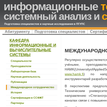
информационные
т
системный анализ и
Подготовка специалистов и научные исследования в ПГУПС
Абитуриенту
Подготовка специалистов
Сертифи
КАФЕДРА
ИНФОРМАЦИОННЫЕ И
ВЫЧИСЛИТЕЛЬНЫЕ
МЕЖДУНАРОДНО
СИСТЕМЫ
Регулярно осуществляетс
Специальности
учёными, преподават
Преподаватели
HAMK(UniversityofAppl
Лабораторная база
www.hamk.fi
) по напр
Научная деятельность
инструментарий разработк
Публикации
В перспективе предпол
Международное сотрудничество
Техническим университ
История
направлению «Стеганог
Сертификация в ССФЖТ
каналах связи с повышен
Партнеры